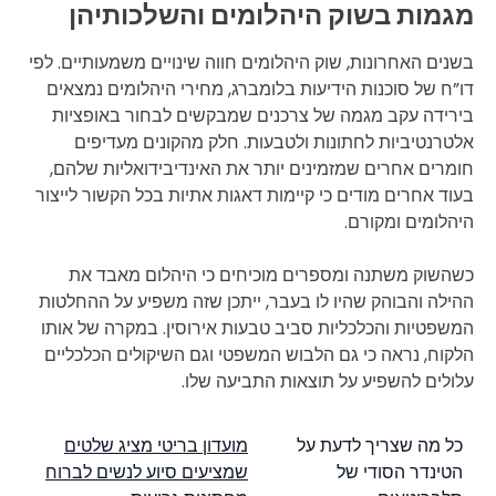
מגמות בשוק היהלומים והשלכותיהן
בשנים האחרונות, שוק היהלומים חווה שינויים משמעותיים. לפי
דו”ח של סוכנות הידיעות בלומברג, מחירי היהלומים נמצאים
בירידה עקב מגמה של צרכנים שמבקשים לבחור באופציות
אלטרנטיביות לחתונות ולטבעות. חלק מהקונים מעדיפים
חומרים אחרים שמזמינים יותר את האינדיבידואליות שלהם,
בעוד אחרים מודים כי קיימות דאגות אתיות בכל הקשור לייצור
היהלומים ומקורם.
כשהשוק משתנה ומספרים מוכיחים כי היהלום מאבד את
ההילה והבוהק שהיו לו בעבר, ייתכן שזה משפיע על ההחלטות
המשפטיות והכלכליות סביב טבעות אירוסין. במקרה של אותו
הלקוח, נראה כי גם הלבוש המשפטי וגם השיקולים הכלכליים
עלולים להשפיע על תוצאות התביעה שלו.
Post
כל מה שצריך לדעת על
מועדון בריטי מציג שלטים
הטינדר הסודי של
שמציעים סיוע לנשים לברוח
navigation