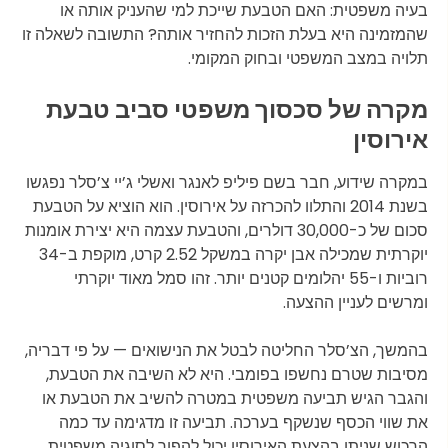
בעיה משפטית: האם הטבעת שייכת למי שהעניק אותה או
שהמזמינה היא בעלת הזכות להחזיר אותה? התשובה לשאלה זו
תלויה במצב המשפטי ובחוק המקומי.
מקרה של סכסוך משפטי סביב טבעת
אירוסין
במקרה שידוע, חבר בשם פיליפ לאנגר ואשלי ג’יי צ’סלר נפגשו
בשנת 2014 והתלוו להכרזה על אירוסין. הוא הוציא על הטבעת
סכום של כ-30,000 דולרים, והטבעת עצמה היא יצירת אומנות
יוקרתית שמכילה אבן יקרה במשקל 2.52 קרט, מוקפת ב-34
רוביות ו-55 יהלומים קטנים יותר. זהו סמל מאוד יוקרתי
ומרשים לעניין ההצעה.
בהמשך, הצ’סלר החליטה לבטל את הנישואים — על פי דבריה,
מסיבות שטרם נחשפו בפומבי. היא לא השיבה את הטבעת,
והגבר הגיש תביעה משפטית במטרה להשיב את הטבעת או
את שווי הכסף שנשקף בערכה. תביעה זו מדגימה עד כמה
הרכוש שניתן בהצעת האירוסין יכול להפוך לסוגיה משפטית