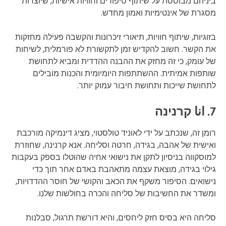
ביניהם מבוססת על שיתוף סיפורים וחוויות אישיות, שיוצרות
מסגרת של אינטימיות ואמון מחדש.
בזוגיות, שיתוף חוויות, תיאורי זיכרונות והקשבה פעילה מחזקות
את הקשר. חשוב להקדיש זמן לתקשורת לא פורמלית, לשיחות
של עומק, כי זה מחזק את ההבנה ההדדית ומביא לתחושת
שותפות אמיתית. ההשתתפות היומיומית והכנות מובילים
לתחושת שייכות ותחושת חיבור עמוק יותר.
7. انا קרנינה
רומן זה, שנכתב על ידי לאוניד טולסטוי, מציג דינמיקה מורכבת
ואישית של אהבה, בגידה, חרטה וסליחה. אנא קרנינה, שחוזרת
למוסקווה בניסיון לתקן את נישואי אחיה שהוטלו בספק בעקבות
גילוי בגידה, מוצאת עצמה מתאהבת באדם אחר תוך כדי
נישואים. הסיפור משקף את הכאב והקושי של חוסר ההדדויות,
ומשדר את החשיבות של סליחה והכרה בחולשות שלנו.
סליחה היא בסיס חזק ליחסים, והיא דורשת תרגול, סבלנות