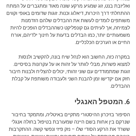
ואליזבת בנט, זוג שמגיע מרקע שונה מאוד ומתגברים על המתח
ההתחלתי דרך היכרות, דיאלוג וכנות. זוגות שדומים באופי וקווים
משותפים לומדים לעשות את ההבדלים שלהם הזדמנות
לצמיחה, אך לעיתים גם קונפליקט כשההבדלים הופכים להיות
משמעותיים יותר, כמו הבדלים בדעות על חינוך ילדיהם, אורח
החיים או הערכים הכלכליים.
במקרה כזה, החשוב הוא לנהל שיח בונה, להקשיב ולנסות
למצוא פשרות, מבלי לוותר על זהות או על עקרונות בסיסיים.
זוגות שמתמודדים עם שוני זהותי, יכולים להצליח ולבנות חיבור
חזק אם יקדישו זמן להבנת השני ולעבודה משותפת על קבלת
ההבדלים.
6. המטפל האנגלי
הסיפור בזיכרון ההיסטורי מתקיים באיטליה, ומתמקד בחיבור
שנרקם בין אחות בשם היינה שמעורבת בטיפול בחולה אנגלי
ששרד את הרקע הסודי שלו – נזק פיזי ונפשי קשה. ההתקרבות