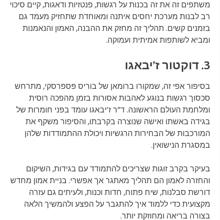
משתפים זה את זה בכנות על רגשות, פנטזיות ודאגות, קיים סיכוי
רב לבנות מערכת יחסים איתנה ומאוחדת שתחזיק מעמד גם
בזמנים קשים. תהליך זה מחזק את ההבנה, האמון והנאמנות
ומביא לשותפות אמיתית ועמוקה.
3. דוקטור ז’יבאגו
בסיפור אפי זה, שמקורו ברומאן של בוריס פּספרסקי, מתרחש
סכסוך רגשות בנוגע לאהבות אסורות בזמן מהפכה רוסית
ומלחמת העולם הראשונה. ד”ר ז’יבאגו עומד בפני חומרות של
בגידה באשתו ואישה שנוצרה בקרבתו, והסיפור משקף את
המורכבות של הבחירות הרגשיות ויכולת ההתמודדות שלהן
במסגרת הנישואין.
בעיקר בקרב זוגות שצריכים להתמודד עם בגידות, השיקום
והחזרה לאמון הם תהליך מאתגר אך אפשרי. בניית אמון מחדש
דורשת סבלנות, שיח פתוח, חדות וכנות, ולעיתים גם עזרה
מקצועית כדי ללמוד איך להתגבר על הפצע ולהמשיך הלאה
בצורה בריאה ומחוזקת יותר.