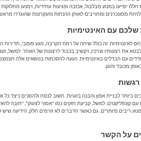
לו יסייעו במנוע מבלבול, אכזבה ופגיעות עתידיות, וימנעו מחלוקו
היות מסונכרנים ומחוייבים לאותן ההנחות והעקרונות שהוגדרו מראש.
ס לאינטימיות. זה כולל שיחה על רמת הקרבה, מגע פומבי, תדירות הק
טא את רצונותיו וצרכיו, ויקשיב בכבוד לרצונות של האחר. למשל, זו
מתמודדים עם הבדלים באינטימיות. הגעה להסכמות בנושאים אלה תצמצ
פן מכובד והוגן.
יותר לבניית אמון והבנה בזוגיות. חשוב לנסח ולהסכים כיצד כל א
עם קונפליקטים. למשל, קביעת חוקים כמו “אסור לצעוק”, “חובה להאזי
נוע ריבים מיותרים. גם כאשר הדברים לא זורמים חלק, הידיעה שיש ק