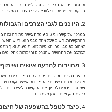
והתחביבים והתחביבים שתרצו לפתח יחד. ההחלטות הל
בדיקות תקופתיות כדי לוודא ששני הצדדים ממשיכים ל
2. היו כנים לגבי הצרכים והגבולות שלכם עם האינטימיות
במרכזו של קשר זוגי טוב עומדת גישה פתוחה וכנה ביח
ההתקשרות. חשוב שכל אחד מבני הזוג ירגיש חופשי לב
לאהוב בפומבי, מהן הציפיות לזוגיות מינית, ואיך 
לכולכם את התחושה שהצרכים והגבולות מתקיימים באו
3. מחויבות להבעה אישית ושיתוף רגשות
הבעת רגשות ותקשורת פתוחה הם המרכיבים החשובים ב
או כעס, ולפתח שיטות להתמודדות אישית וקולקטיבית 
שמטריד” יכולים להפוך את התקשורת ליעילה יותר ולמ
הקשר חזק ואיתן בזמן משברים.
4. כיצד לטפל בהשפעה של חיצונים על הקשר